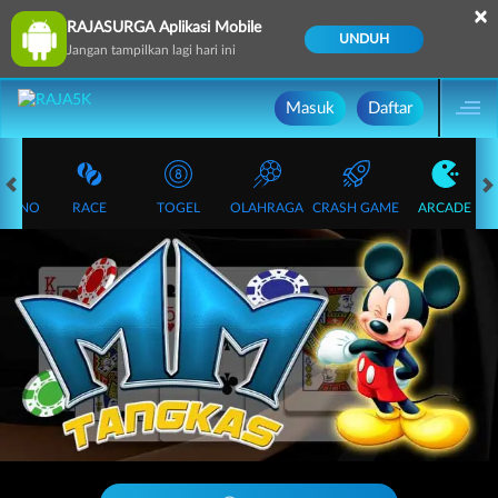
×
RAJASURGA Aplikasi Mobile
UNDUH
Jangan tampilkan lagi hari ini
Masuk
Daftar
CASINO
RACE
TOGEL
OLAHRAGA
CRASH GAME
ARCADE