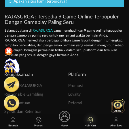
5. Apakah situs kami terpercaya?
RAJASURGA : Tersedia 9 Game Online Terpopuler
Dengan Gameplay Paling Seru
Selamat datang di
RAJASURGA
yang menghadirkan 9 game online terpopuler
dengan gameplay paling seru untuk menemani waktu bermain Anda.
RAJASURGA menyediakan berbagai pilihan game favorit dengan fitur lengkap,
tampilan berkualitas, dan pengalaman bermain yang semakin menghibur setiap
hari. Jelajahi beragam permainan terbaik dalam satu platform dan temukan
keseruan yang sesuai dengan gaya bermain Anda.
Kebijaksanaan
Platform
Tentang RAJASURGA
Promosi
Responsible Gambling
Loyalty
Pusat Bantuan
Referral
Syarat dan Ketentuan
RTP RAJASURGA
Beranda
Promosi
Masuk
Hub. Kami
Akun Saya