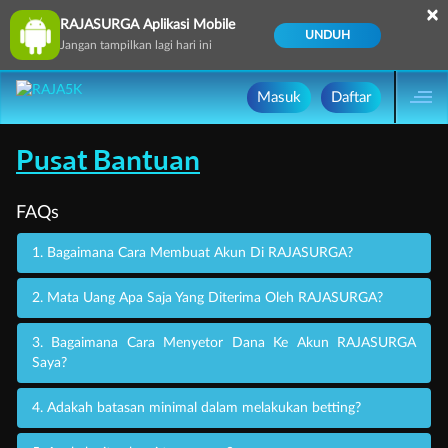
×
RAJASURGA Aplikasi Mobile
UNDUH
Jangan tampilkan lagi hari ini
Masuk
Daftar
Pusat Bantuan
FAQs
1. Bagaimana Cara Membuat Akun Di RAJASURGA?
2. Mata Uang Apa Saja Yang Diterima Oleh RAJASURGA?
3. Bagaimana Cara Menyetor Dana Ke Akun RAJASURGA
Saya?
4. Adakah batasan minimal dalam melakukan betting?