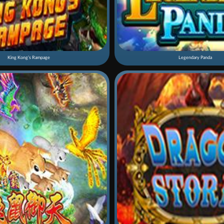
King Kong’s Rampage
Legendary Panda