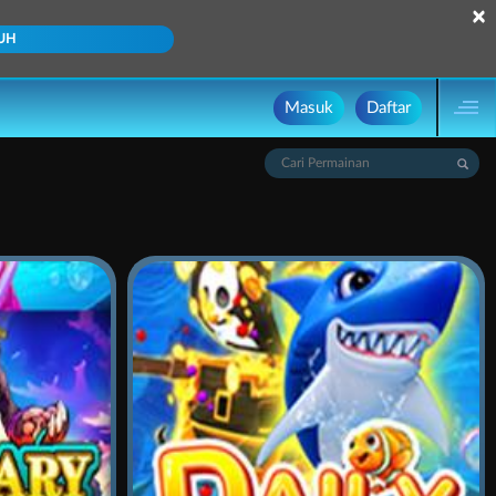
×
UH
Masuk
Daftar