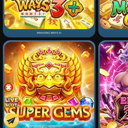
MAHJONG WAYS 3+