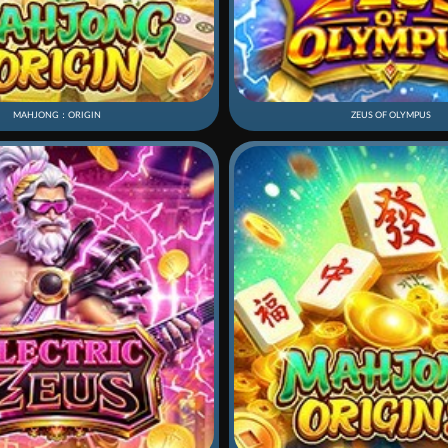
MAHJONG：ORIGIN
ZEUS OF OLYMPUS