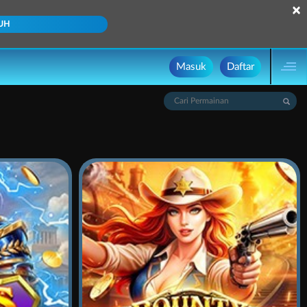
×
UH
Masuk
Daftar