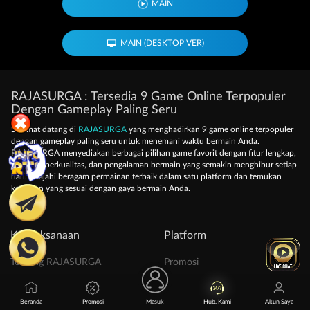
MAIN
MAIN (DESKTOP VER)
RAJASURGA : Tersedia 9 Game Online Terpopuler
Dengan Gameplay Paling Seru
Selamat datang di
RAJASURGA
yang menghadirkan 9 game online terpopuler
dengan gameplay paling seru untuk menemani waktu bermain Anda.
RAJASURGA menyediakan berbagai pilihan game favorit dengan fitur lengkap,
tampilan berkualitas, dan pengalaman bermain yang semakin menghibur setiap
hari. Jelajahi beragam permainan terbaik dalam satu platform dan temukan
keseruan yang sesuai dengan gaya bermain Anda.
Kebijaksanaan
Platform
Tentang RAJASURGA
Promosi
Responsible Gambling
Loyalty
Beranda
Promosi
Masuk
Hub. Kami
Akun Saya
Pusat Bantuan
Referral