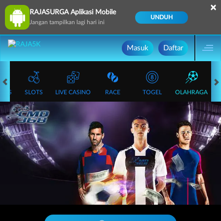
×
RAJASURGA Aplikasi Mobile
UNDUH
Jangan tampilkan lagi hari ini
Masuk
Daftar
MES
SLOTS
LIVE CASINO
RACE
TOGEL
OLAHRAGA
CR