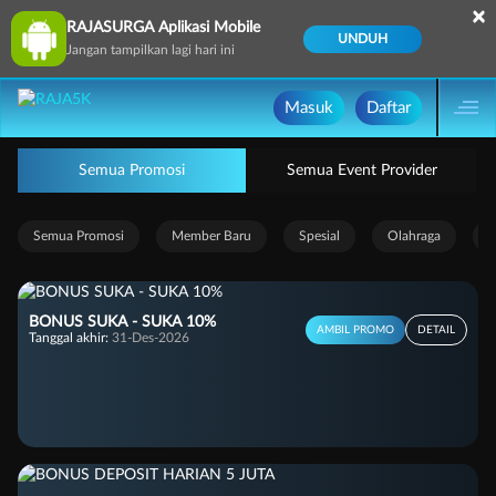
×
RAJASURGA Aplikasi Mobile
UNDUH
Jangan tampilkan lagi hari ini
Masuk
Daftar
Semua Promosi
Semua Event Provider
Semua Promosi
Member Baru
Spesial
Olahraga
L
BONUS SUKA - SUKA 10%
AMBIL PROMO
DETAIL
Tanggal akhir:
31-Des-2026