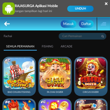
×
RAJASURGA Aplikasi Mobile
UNDUH
Jangan tampilkan lagi hari ini
Masuk
Daftar
Fachai
SEMUA PERMAINAN
FISHING
ARCADE
BAO CHUAN FISHING
FA CHAI DOZER
CIRCUS DOZER