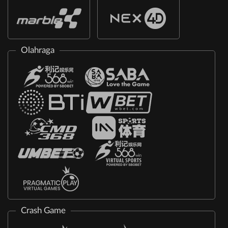
Olahraga
Crash Game