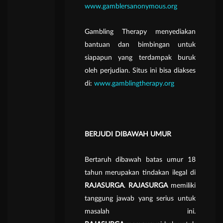
www.gamblersanonymous.org
Gambling Therapy menyediakan
bantuan dan bimbingan untuk
siapapun yang terdampak buruk
oleh perjudian. Situs ini bisa diakses
di:
www.gamblingtherapy.org
BERJUDI DIBAWAH UMUR
Bertaruh dibawah batas umur 18
tahun merupakan tindakan ilegal di
RAJASURGA
.
RAJASURGA
memiliki
tanggung jawab yang serius untuk
masalah ini.