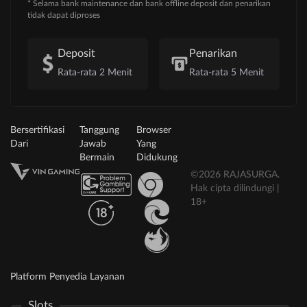
* Selama bank maintenance dan bank offline deposit dan penarikan
tidak dapat diproses
Deposit
Penarikan
Rata-rata 2 Menit
Rata-rata 5 Menit
Bersertifikasi
Tanggung
Browser
Dari
Jawab
Yang
Bermain
Didukung
©2026 RAJASURGA.
Hak cipta dilindungi |
18+
Platform Penyedia Layanan
Slots