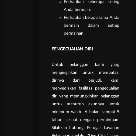
Perhatikan seberapa sering
Anda bermain.
Perhatikan berapa lama Anda
bermain dalam setiap
permainan.
PENGECUALIAN DIRI
Untuk pelanggan kami yang
menginginkan untuk membatasi
dirinya dari berjudi, kami
menyediakan fasilitas pengecualian
diri yang memungkinkan pelanggan
untuk menutup akunnya untuk
minimum waktu 6 bulan sampai 5
tahun sesuai dengan permintaan.
Silahkan hubungi Petugas Layanan
Pelanggan melalui “Live Chat” yang