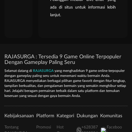
ada di situs untuk informasi lebih
lanjut.
RAJASURGA : Tersedia 9 Game Online Terpopuler
Dengan Gameplay Paling Seru
Selamat datang di
RAJASURGA
yang menghadirkan 9 game online terpopuler
dengan gameplay paling seru untuk menemani waktu bermain Anda.
RAJASURGA menyediakan berbagai pilihan game favorit dengan fitur lengkap,
tampilan berkualitas, dan pengalaman bermain yang semakin menghibur setiap
hari. Jelajahi beragam permainan terbaik dalam satu platform dan temukan
keseruan yang sesuai dengan gaya bermain Anda.
Kebijaksanaan
Platform
Kategori
Dukungan
Komunitas
Tentang
Promosi
Hot
+628387
Faceboo