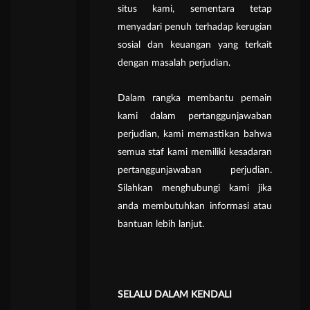
situs kami, sementara tetap
menyadari penuh terhadap kerugian
sosial dan keuangan yang terkait
dengan masalah perjudian.
Dalam rangka membantu pemain
kami dalam pertanggunjawaban
perjudian, kami memastikan bahwa
semua staf kami memiliki kesadaran
pertanggunjawaban perjudian.
Silahkan menghubungi kami jika
anda membutuhkan informasi atau
bantuan lebih lanjut.
SELALU DALAM KENDALI