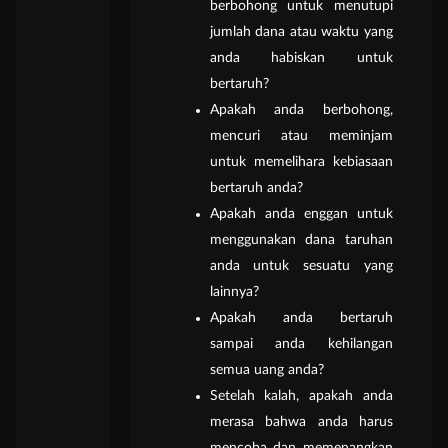
berbohong untuk menutupi
jumlah dana atau waktu yang
anda habiskan untuk
bertaruh?
Apakah anda berbohong,
mencuri atau meminjam
untuk memelihara kebiasaan
bertaruh anda?
Apakah anda enggan untuk
menggunakan dana taruhan
anda untuk sesuatu yang
lainnya?
Apakah anda bertaruh
sampai anda kehilangan
semua uang anda?
Setelah kalah, apakah anda
merasa bahwa anda harus