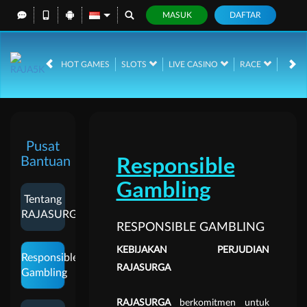
MASUK
DAFTAR
HOT GAMES
SLOTS
LIVE CASINO
RACE
TOGE
Pusat
Responsible
Bantuan
Gambling
Tentang
RAJASURGA
RESPONSIBLE GAMBLING
KEBIJAKAN PERJUDIAN
Responsible
RAJASURGA
Gambling
RAJASURGA
berkomitmen untuk