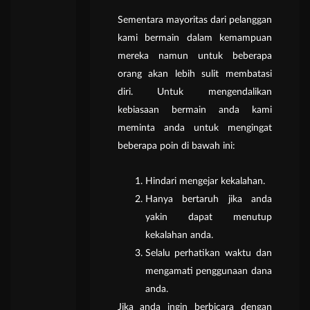
Sementara mayoritas dari pelanggan
kami bermain dalam kemampuan
mereka namun untuk beberapa
orang akan lebih sulit membatasi
diri. Untuk mengendalikan
kebiasaan bermain anda kami
meminta anda untuk mengingat
beberapa poin di bawah ini:
Hindari mengejar kekalahan.
Hanya bertaruh jika anda
yakin dapat menutup
kekalahan anda.
Selalu perhatikan waktu dan
mengamati penggunaan dana
anda.
Jika anda ingin berbicara dengan