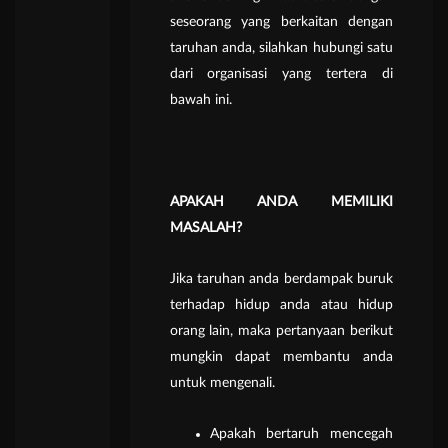
seseorang yang berkaitan dengan
taruhan anda, silahkan hubungi satu
dari organisasi yang tertera di
bawah ini.
APAKAH ANDA MEMILIKI
MASALAH?
Jika taruhan anda berdampak buruk
terhadap hidup anda atau hidup
orang lain, maka pertanyaan berikut
mungkin dapat membantu anda
untuk mengenali.
Apakah bertaruh mencegah