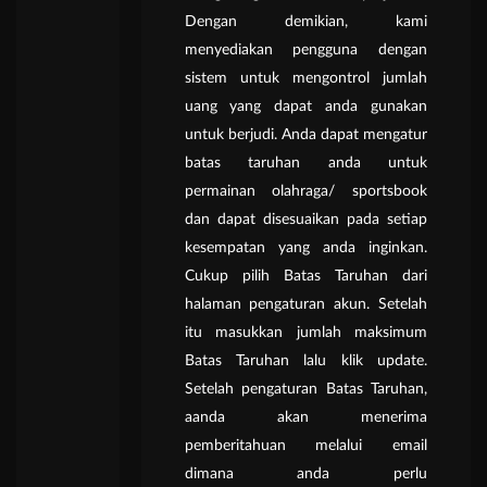
Dengan demikian, kami
menyediakan pengguna dengan
sistem untuk mengontrol jumlah
uang yang dapat anda gunakan
untuk berjudi. Anda dapat mengatur
batas taruhan anda untuk
permainan olahraga/ sportsbook
dan dapat disesuaikan pada setiap
kesempatan yang anda inginkan.
Cukup pilih Batas Taruhan dari
halaman pengaturan akun. Setelah
itu masukkan jumlah maksimum
Batas Taruhan lalu klik update.
Setelah pengaturan Batas Taruhan,
aanda akan menerima
pemberitahuan melalui email
dimana anda perlu