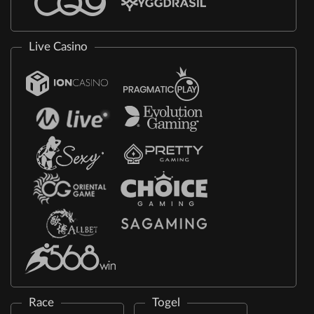
Live Casino
Race
Togel