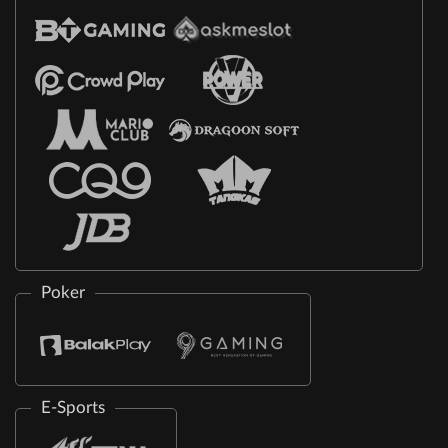
Poker
E-Sports