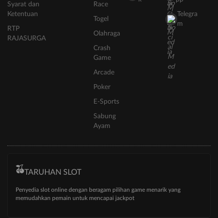
Syarat dan
Race
Ketentuan
Telegra
Togel
m
RTP
Olahraga
RAJASURGA
Crash
Game
Arcade
Poker
E-Sports
Sabung
Ayam
TARUHAN SLOT
Penyedia slot online dengan beragam pilihan game menarik yang
memudahkan pemain untuk mencapai jackpot