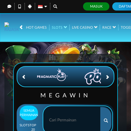
MASUK
DAFTA
IDR
12,693,704,
HOT GAMES
SLOTS
LIVE CASINO
RACE
TOGE
MEGAWIN
SEMUA
PERMAINAN
SLOTS
TOP
20