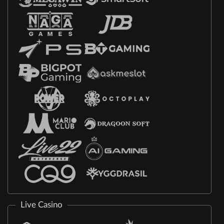
Live Casino