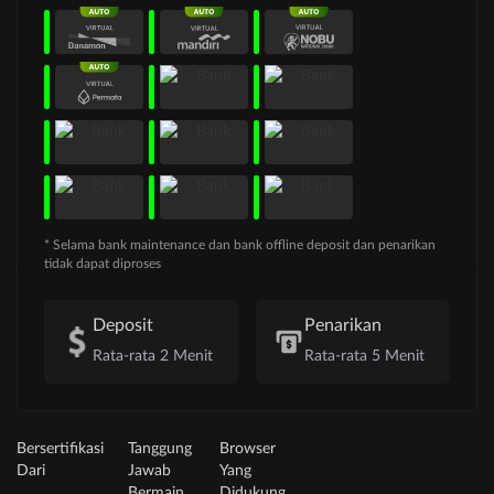
* Selama bank maintenance dan bank offline deposit dan penarikan
tidak dapat diproses
Deposit
Penarikan
Rata-rata 2 Menit
Rata-rata 5 Menit
Bersertifikasi
Tanggung
Browser
Dari
Jawab
Yang
Bermain
Didukung