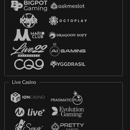
Live Casino