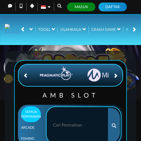
MASUK
DAFTAR
ASINO
RACE
TOGEL
OLAHRAGA
CRASH GAME
ARCAD
AMB SLOT
SEMUA
PERMAINAN
ARCADE
FISHING