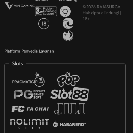
©2026 RAJASURGA.
Hak cipta dilindungi |
18+
Platform Penyedia Layanan
Slots