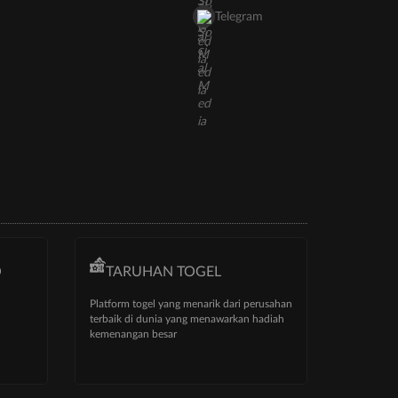
Telegram
O
TARUHAN TOGEL
Platform togel yang menarik dari perusahan
terbaik di dunia yang menawarkan hadiah
kemenangan besar