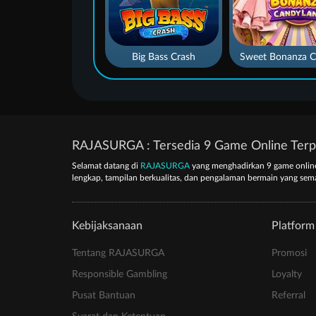
Big Bass Crash
RAJASURGA : Tersedia 9 Game Online Terp
Selamat datang di
RAJASURGA
yang menghadirkan 9 game online
lengkap, tampilan berkualitas, dan pengalaman bermain yang sem
Kebijaksanaan
Platform
Tentang RAJASURGA
Promosi
Responsible Gambling
Loyalty
Pusat Bantuan
Referral