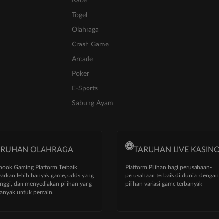
Race
Togel
Olahraga
Crash Game
Arcade
Poker
E-Sports
Sabung Ayam
ARUHAN OLAHRAGA
TARUHAN LIVE KASIN
book Gaming Platform Terbaik
Platform Pilihan bagi perusahaan-
rkan lebih banyak game, odds yang
perusahaan terbaik di dunia, dengan
tinggi, dan menyediakan pilihan yang
pilihan variasi game terbanyak
banyak untuk pemain.