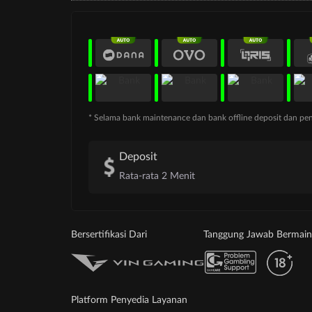
* Selama bank maintenance dan bank offline deposit dan pen
Deposit
Rata-rata 2 Menit
Bersertifikasi Dari
Tanggung Jawab Bermain
Platform Penyedia Layanan