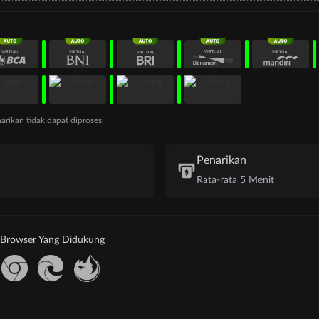
arikan tidak dapat diproses
Penarikan
Rata-rata 5 Menit
Browser Yang Didukung