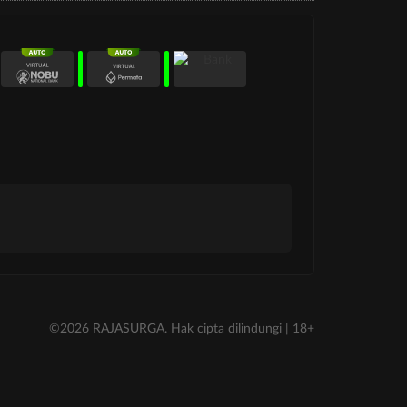
©2026 RAJASURGA. Hak cipta dilindungi | 18+