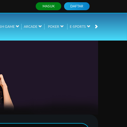
MASUK
DAFTAR
SH GAME
ARCADE
POKER
E-SPORTS
SABUNG AYAM