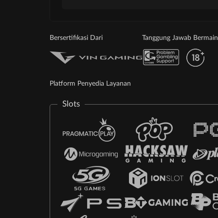
Bersertifikasi Dari
Tanggung Jawab Bermain
Platform Penyedia Layanan
Slots