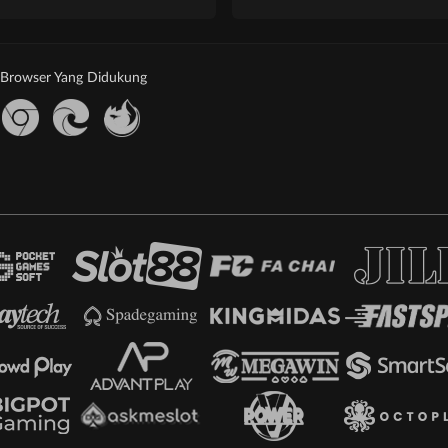
Browser Yang Didukung