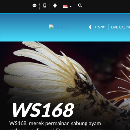
HOT GAMES
SLOTS
LIVE CASI
WS168
WS168, merek permainan sabung ayam