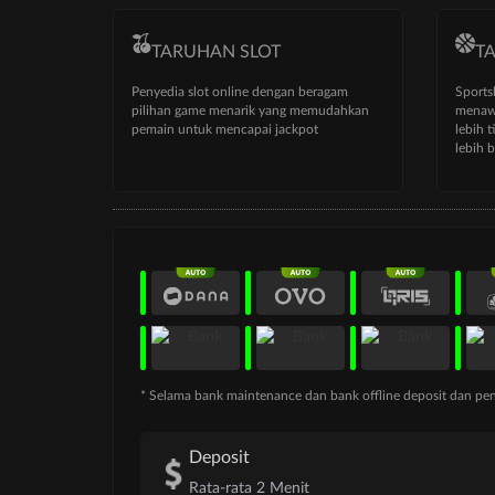
TARUHAN SLOT
T
Penyedia slot online dengan beragam
Sports
pilihan game menarik yang memudahkan
menawa
pemain untuk mencapai jackpot
lebih 
lebih 
* Selama bank maintenance dan bank offline deposit dan pen
Deposit
Rata-rata 2 Menit