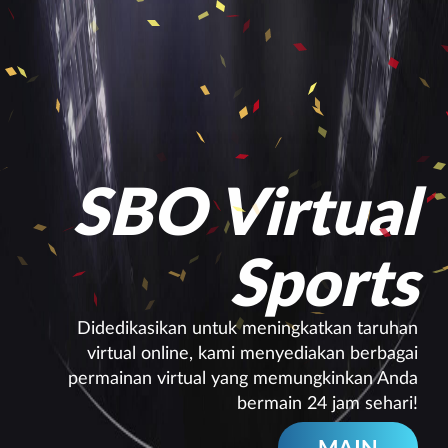
SBO Virtual
Sports
Didedikasikan untuk meningkatkan taruhan
virtual online, kami menyediakan berbagai
permainan virtual yang memungkinkan Anda
bermain 24 jam sehari!
MAIN