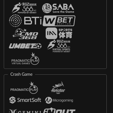
Crash Game