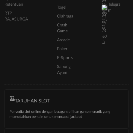
Ketentuan
Telegra
Togel
m
RTP
Olahraga
RAJASURGA
Crash
Game
Arcade
Poker
E-Sports
Sabung
Ayam
TARUHAN SLOT
Penyedia slot online dengan beragam pilihan game menarik yang
memudahkan pemain untuk mencapai jackpot