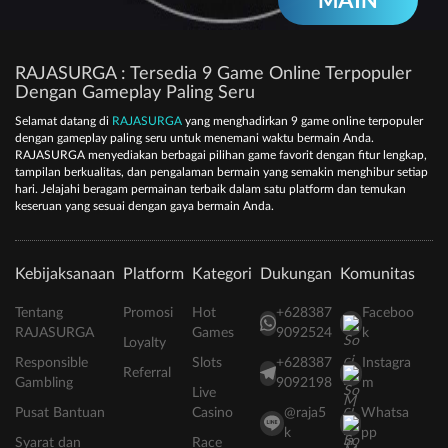
RAJASURGA : Tersedia 9 Game Online Terpopuler
Dengan Gameplay Paling Seru
Selamat datang di
RAJASURGA
yang menghadirkan 9 game online terpopuler
dengan gameplay paling seru untuk menemani waktu bermain Anda.
RAJASURGA menyediakan berbagai pilihan game favorit dengan fitur lengkap,
tampilan berkualitas, dan pengalaman bermain yang semakin menghibur setiap
hari. Jelajahi beragam permainan terbaik dalam satu platform dan temukan
keseruan yang sesuai dengan gaya bermain Anda.
Kebijaksanaan
Platform
Kategori
Dukungan
Komunitas
Tentang
Promosi
Hot
+628387
Faceboo
RAJASURGA
Games
9092524
k
Loyalty
Responsible
Slots
+628387
Instagra
Referral
Gambling
9092198
m
Live
Pusat Bantuan
Casino
@raja5
Whatsa
k
pp
Syarat dan
Race