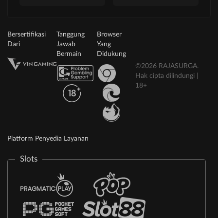
Bersertifikasi
Tanggung
Browser
Dari
Jawab
Yang
Bermain
Didukung
©2026 RAJASURGA.
Hak cipta dilindungi |
18+
Platform Penyedia Layanan
Slots