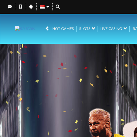
HOT GAMES
SLOTS
LIVE CASINO
R