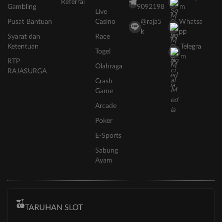
Referral
Gambling
9092198
m
Live
Pusat Bantuan
Casino
@raja5
Whatsa
k
pp
Syarat dan
Race
Ketentuan
Telegra
Togel
m
RTP
Olahraga
RAJASURGA
Crash
Game
Arcade
Poker
E-Sports
Sabung
Ayam
TARUHAN SLOT