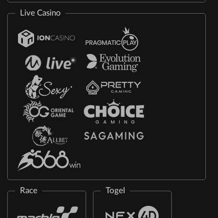
Live Casino
Race
Togel