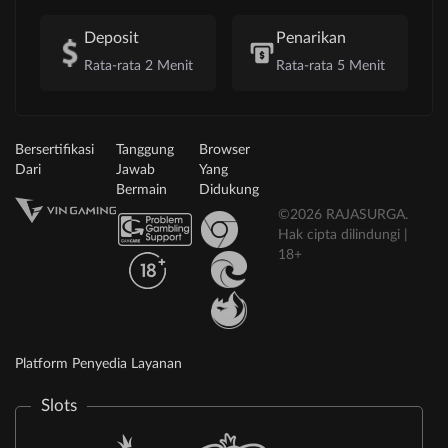
Deposit
Penarikan
Rata-rata 2 Menit
Rata-rata 5 Menit
Bersertifikasi
Tanggung
Browser
Dari
Jawab
Yang
Bermain
Didukung
©2026 RAJASURGA.
Hak cipta dilindungi |
18+
Platform Penyedia Layanan
Slots