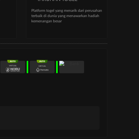
Platform togel yang menarik dari perusahan
terbaik di dunia yang menawarkan hadiah
kemenangan besar