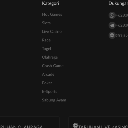
Kategori
Dukunga
Hot Games
+6283
Slots
+6283
Live Casino
@raja5
Race
Togel
Olahraga
Crash Game
Arcade
Poker
E-Sports
Sabung Ayam
ARUHAN OLAHRAGA
TARUHAN LIVE KASIN