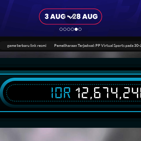
 terbaru link resmi
Pemeliharaan Terjadwal: PP Virtual Sports pada 30-Jun-2026
IDR
12,674,2