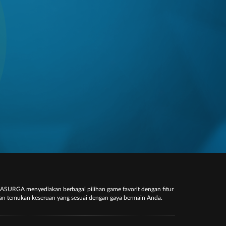
ASURGA menyediakan berbagai pilihan game favorit dengan fitur
 dan temukan keseruan yang sesuai dengan gaya bermain Anda.