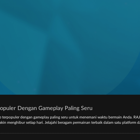
opuler Dengan Gameplay Paling Seru
 terpopuler dengan gameplay paling seru untuk menemani waktu bermain Anda. RAJ
akin menghibur setiap hari. Jelajahi beragam permainan terbaik dalam satu platform