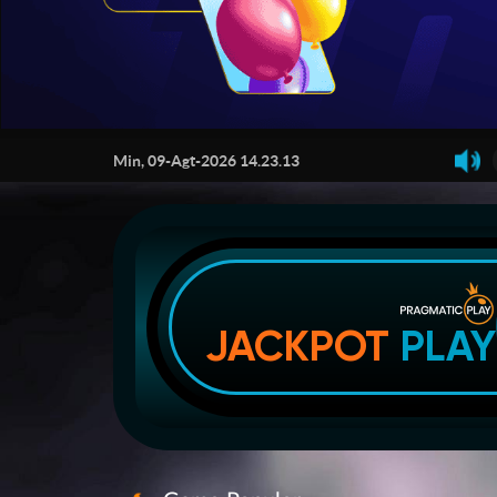
Min, 09-Agt-2026 14.23.13
 menang jp di RAJASURGA situs slot88 judi online agen terpercaya bandar terbaik game
JACKPOT
PLAY