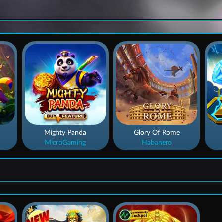
Mighty Panda
Glory Of Rome
MicroGaming
Habanero