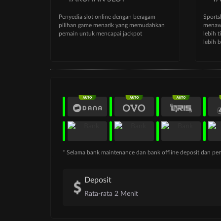
Penyedia slot online dengan beragam
Sports
pilihan game menarik yang memudahkan
menawa
pemain untuk mencapai jackpot
lebih 
lebih 
* Selama bank maintenance dan bank offline deposit dan pen
Deposit
Rata-rata 2 Menit