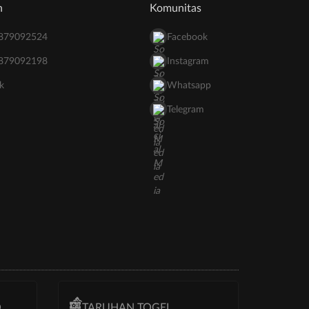
n
Komunitas
879092524
Facebook
879092198
Instagram
k
Whatsapp
Telegram
O
TARUHAN TOGEL