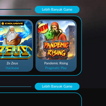
Lebih Banyak Game
Ze Zeus
Pandemic Rising
Hacksaw
Pragmatic Play
Lebih Banyak Game