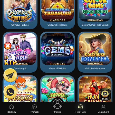
Olympus Fortune
Cleopatra's Treasure
Colour Game Mega Bonus
Dear Senpai
Gems of Valhalla
Gold Rush Bonanza
Beranda
Promosi
Masuk
Hub. Kami
Akun Saya
HEAVENLY FEAST WITH WUKONG
Hippo Splash
Hunk Cai Shen